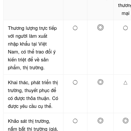
thươn
mại
◎
Thương lượng trực tiếp
◯
◯
với người làm xuất
nhập khẩu tại Việt
Nam, có thể trao đổi ý
kiến triệt để về sản
phẩm, thị trường.
◎
Khai thác, phát triển thị
◯
△
trường, thuyết phục để
có được thỏa thuận. Có
được yêu cầu cụ thể.
◎
◎
Khảo sát thị trường,
◯
nắm bắt thị trường (giá,