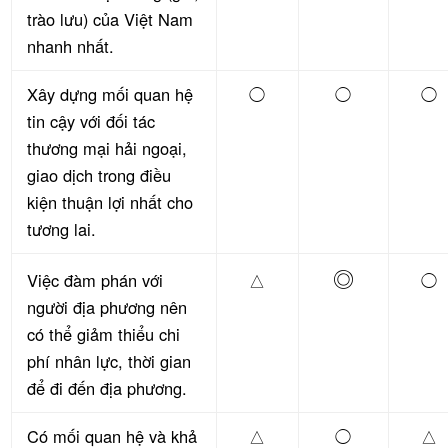
trào lưu) của Việt Nam
nhanh nhất.
Xây dựng mối quan hệ
◯
◯
◯
tin cậy với đối tác
thương mại hải ngoại,
giao dịch trong điều
kiện thuận lợi nhất cho
tương lai.
◎
Việc đàm phán với
△
◯
người địa phương nên
có thể giảm thiểu chi
phí nhân lực, thời gian
để đi đến địa phương.
Có mối quan hệ và khả
△
◯
△