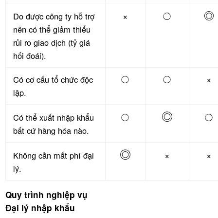
◎
×
Do được công ty hỗ trợ
◯
nên có thể giảm thiểu
rủi ro giao dịch (tỷ giá
hối đoái).
×
Có cơ cấu tổ chức độc
◯
◯
lập.
◎
Có thể xuất nhập khẩu
◯
◯
bất cứ hàng hóa nào.
◎
×
×
Không cần mất phí đại
lý.
Quy trình nghiệp vụ
Đại lý nhập khẩu