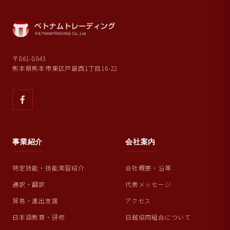
〒861-8043
熊本県熊本市東区戸島西1丁目16-22
事業紹介
会社案内
特定技能・技能実習紹介
会社概要・沿革
通訳・翻訳
代表メッセージ
貿易・進出支援
アクセス
日本語教育・研修
日越協同組合について