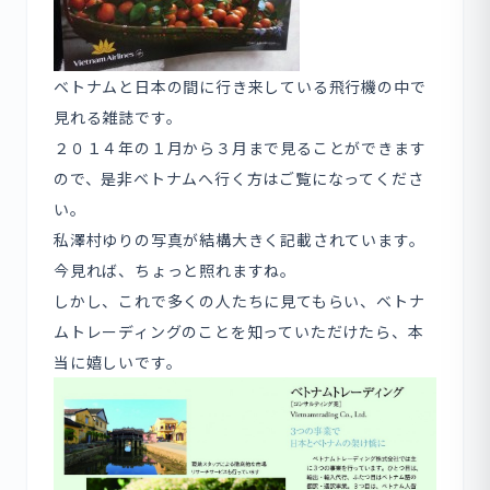
ベトナムと日本の間に行き来している飛行機の中で
見れる雑誌です。
２０１４年の１月から３月まで見ることができます
ので、是非ベトナムへ行く方はご覧になってくださ
い。
私澤村ゆりの写真が結構大きく記載されています。
今見れば、ちょっと照れますね。
しかし、これで多くの人たちに見てもらい、ベトナ
ムトレーディングのことを知っていただけたら、本
当に嬉しいです。