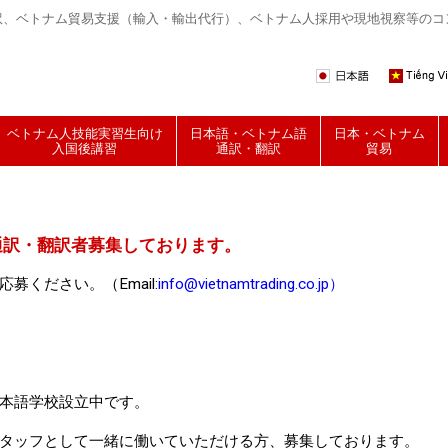
訳、ベトナム貿易支援（輸入・輸出代行）、ベトナム人採用や現地視察等のコ
ベトナム人技能実習生向け
日本語・ベトナム語
日本・ベトナム
入国後講習
通訳・翻訳
貿易
通訳・翻訳者募集しております。
ください。（Email:
info@vietnamtrading.co.j
p）
！
本語学校設立中です。
タッフとして一緒に働いていただける方、募集しております。