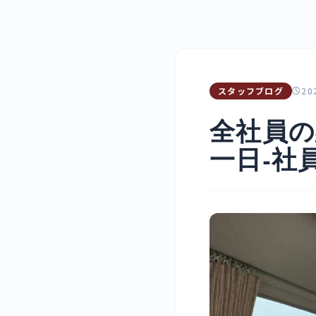
スタッフブログ
20
全社員の
一日-社