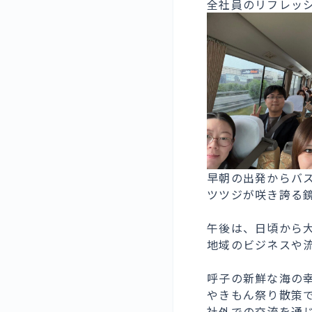
全社員のリフレッ
早朝の出発からバ
ツツジが咲き誇る
午後は、日頃から
地域のビジネスや
呼子の新鮮な海の
やきもん祭り散策
社外での交流を通