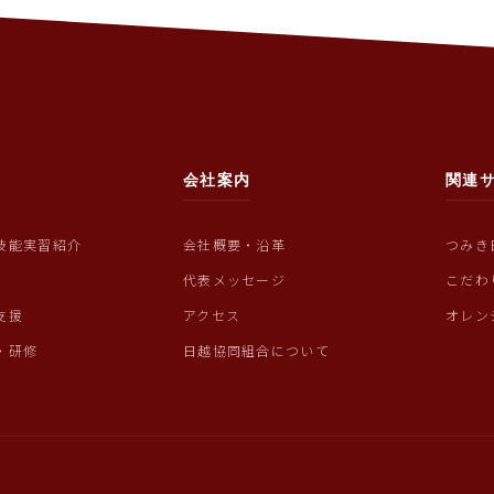
会社案内
関連
技能実習紹介
会社概要・沿革
つみき
代表メッセージ
こだわ
支援
アクセス
オレン
・研修
日越協同組合について