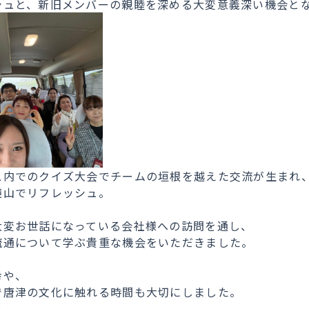
シュと、
新旧メンバーの親睦を深める大変意義深い機会と
ス内でのクイズ大会でチームの垣根を越えた交流
が生まれ
鏡山でリフレッシュ。
大変お世話になっている会社様への訪問を通し、
流通について学ぶ貴重な機会をいただきました。
幸や、
で唐津の文化に触れる時間も大切にしました。
じ、